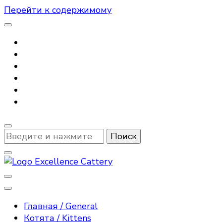
Перейти к содержимому
Ищите
что-
то?
Деятельность питомника EXCELLENCE направлена
Питомник мейн-кунов, котята мейн-к
удивительными кошками породы мейн—кун, полюб
приобрести котёнка породы мейн кун, на услови
Главная / General
Котята / Kittens