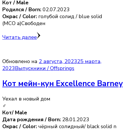
Кот / Male
Родился / Born:
02.07.2023
Окрас / Color:
голубой солид / blue solid
(MCO a)Свободен
Читать далее
Обновлено на
2 августа, 2023
25 марта,
2023
Выпускники / Offsprings
Кот мейн-кун Excellence Barney
Уехал в новый дом
♂
Кот/ Male
Дата рождения / Born:
28.01.2023
Окрас / Color:
чёрный солидный/ black solid n