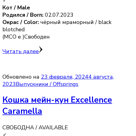
♂
Кот / Male
Родился / Born:
02.07.2023
Окрас / Color:
чёрный мраморный / black
blotched
(MCO e )Свободен
Читать далее
Обновлено на
23 февраля, 2024
4 августа,
2023
Выпускники / Offsprings
Кошка мейн-кун Excellence
Caramella
СВОБОДНА / AVAILABLE
♂