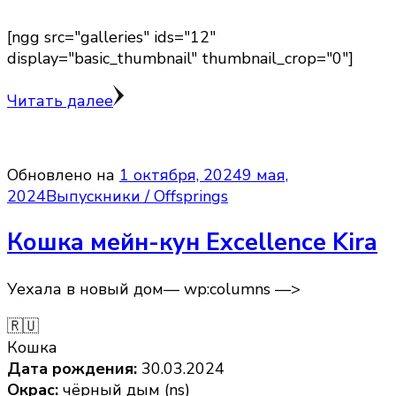
[ngg src="galleries" ids="12"
display="basic_thumbnail" thumbnail_crop="0"]
Читать далее
Обновлено на
1 октября, 2024
9 мая,
2024
Выпускники / Offsprings
Кошка мейн-кун Excellence Kira
Уехала в новый дом— wp:columns —>
🇷🇺
Кошка
Дата рождения:
30.03.2024
Окрас:
чёрный дым (ns)