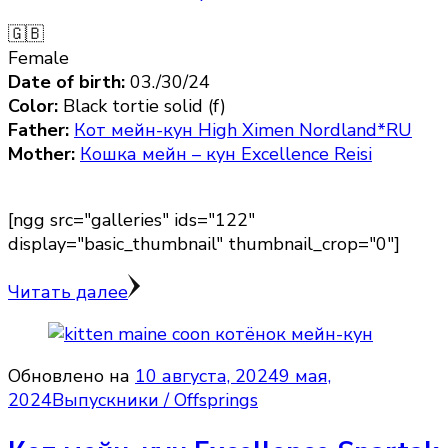
🇬🇧
Female
Date of birth:
03./30/24
Color:
Black tortie solid (f)
Father:
Кот мейн-кун High Ximen Nordland*RU
Mother:
Кошка мейн – кун Excellence Reisi
[ngg src="galleries" ids="122"
display="basic_thumbnail" thumbnail_crop="0"]
Читать далее
Обновлено на
10 августа, 2024
9 мая,
2024
Выпускники / Offsprings