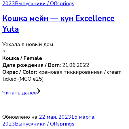
2023
Выпускники / Offsprings
Кошка мейн — кун Excellence
Yuta
Уехала в новый дом
♀️
Кошка / Female
Дата рождения / Born:
21.06.2022
Окрас / Color:
кремовая тиккированная / cream
ticked (MCO e25)
Читать далее
Обновлено на
22 мая, 2023
15 марта,
2023
Выпускники / Offsprings