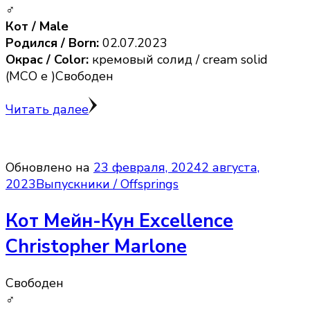
♂
Кот / Male
Родился / Born:
02.07.2023
Окрас / Color:
кремовый солид / cream solid
(MCO e )Свободен
Читать далее
Обновлено на
23 февраля, 2024
2 августа,
2023
Выпускники / Offsprings
Кот Мейн-Кун Excellence
Christopher Marlone
Свободен
♂