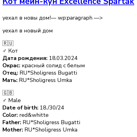
Кот мейн-кун Excellence Spartak
уехал в новы дом!— wp:paragraph —>
уехал в новый дом
🇷🇺
♂ Кот
Дата рождения:
18.03.2024
Окрас:
красный солид с белым
Отец:
RU*Sholigress Bugatti
Мать:
RU*Sholigress Umka
🇬🇧
♂ Male
Date of birth:
18./30/24
Color:
red&whitte
Father:
RU*Sholigress Bugatti
Mother:
RU*Sholigress Umka