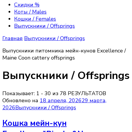
Excellence, Maine Coon kittens
породы мейн—кун, полюбоваться их красотой,
Скидки %
получить полезную информацию об их
Коты / Males
содержании, зарезервировать или приобрести
Кошки / Females
котёнка породы мейн кун, на условиях Договора
Выпускники / Offsprings
передачи прав владения.
Главная
Выпускники / Offsprings
Выпускники питомника мейн-кунов Excellence /
Maine Coon cattery offsprings
Выпускники / Offsprings
Показывает: 1 - 30 из 78 РЕЗУЛЬТАТОВ
Обновлено на
18 апреля, 2026
29 марта,
2026
Выпускники / Offsprings
Кошка мейн-кун