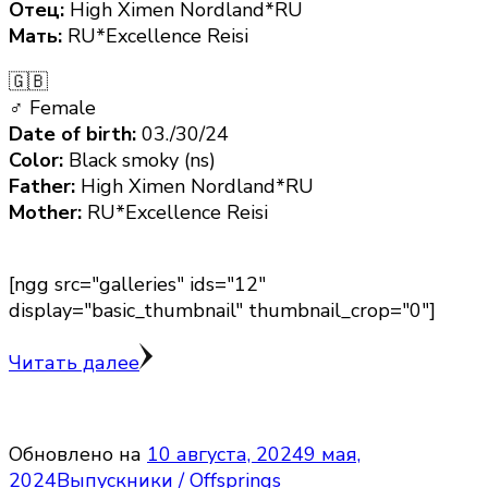
Отец:
High Ximen Nordland*RU
Мать:
RU*Excellence Reisi
🇬🇧
♂ Female
Date of birth:
03./30/24
Color:
Black smoky (ns)
Father:
High Ximen Nordland*RU
Mother:
RU*Excellence Reisi
[ngg src="galleries" ids="12"
display="basic_thumbnail" thumbnail_crop="0"]
Читать далее
Обновлено на
10 августа, 2024
9 мая,
2024
Выпускники / Offsprings