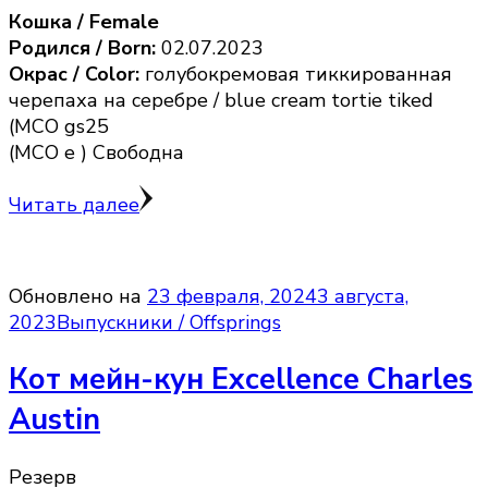
Кошка / Female
Родился / Born:
02.07.2023
Окрас / Color:
голубокремовая тиккированная
черепаха на серебре / blue cream tortie tiked
(MCO gs25
(MCO e ) Свободна
Читать далее
Обновлено на
23 февраля, 2024
3 августа,
2023
Выпускники / Offsprings
Кот мейн-кун Excellence Charles
Austin
Резерв