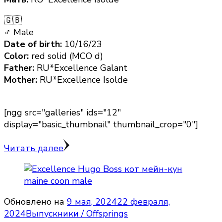
🇬🇧
♂ Male
Date of birth:
10/16/23
Color:
red solid (MCO d)
Father:
RU*Excellence Galant
Mother:
RU*Excellence Isolde
[ngg src="galleries" ids="12"
display="basic_thumbnail" thumbnail_crop="0"]
Читать далее
Обновлено на
9 мая, 2024
22 февраля,
2024
Выпускники / Offsprings