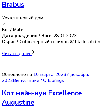
Brabus
Уехал в новый дом
♂
Кот/ Male
Дата рождения / Born:
28.01.2023
Окрас / Color:
чёрный солидный/ black solid n
Читать далее
Обновлено на
10 марта, 2023
7 декабря,
2022
Выпускники / Offsprings
Кот мейн-кун Excellence
Augustine