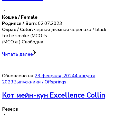
♂
Кошка / Female
Родился / Born:
02.07.2023
Окрас / Color:
чёрная дымная черепаха / black
tortie smoke (MCO fs
(MCO e ) Свободна
Читать далее
Обновлено на
23 февраля, 2024
4 августа,
2023
Выпускники / Offsprings
Кот мейн-кун Excellence Collin
Резерв