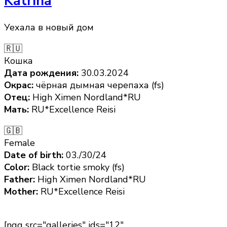
Katrina
Уехала в новый дом
🇷🇺
Кошка
Дата рождения:
30.03.2024
Окрас:
чёрная дымная черепаха (fs)
Отец:
High Ximen Nordland*RU
Мать:
RU*Excellence Reisi
🇬🇧
Female
Date of birth:
03./30/24
Color:
Black tortie smoky (fs)
Father:
High Ximen Nordland*RU
Mother:
RU*Excellence Reisi
[ngg src="galleries" ids="12"