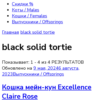
Excellence, Maine Coon kittens
породы мейн—кун, полюбоваться их красотой,
Скидки %
получить полезную информацию об их
Коты / Males
содержании, зарезервировать или приобрести
Кошки / Females
котёнка породы мейн кун, на условиях Договора
Выпускники / Offsprings
передачи прав владения.
Главная
black solid tortie
black solid tortie
Показывает: 1 - 4 из 4 РЕЗУЛЬТАТОВ
Обновлено на
9 мая, 2024
6 августа,
2023
Выпускники / Offsprings
Кошка мейн-кун Excellence
Claire Rose