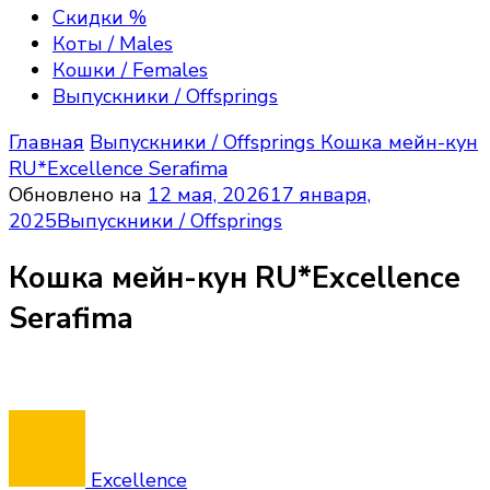
Excellence, Maine Coon kittens
породы мейн—кун, полюбоваться их красотой,
Скидки %
получить полезную информацию об их
Коты / Males
содержании, зарезервировать или приобрести
Кошки / Females
котёнка породы мейн кун, на условиях Договора
Выпускники / Offsprings
передачи прав владения.
Главная
Выпускники / Offsprings
Кошка мейн-кун
RU*Excellence Serafima
Обновлено на
12 мая, 2026
17 января,
2025
Выпускники / Offsprings
Кошка мейн-кун RU*Excellence
Serafima
Excellence