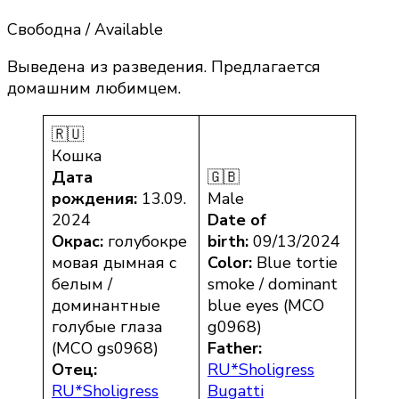
Свободнa / Available
Выведена из разведения. Предлагается
домашним любимцем.
🇷🇺
Кошка
Дата
🇬🇧
рождения:
13.09.
Male
2024
Date of
Окрас:
голубокре
birth:
09/13/2024
мовая дымная с
Color:
Blue tortie
белым /
smoke / dominant
доминантные
blue eyes (MCO
голубые глаза
g0968)
(MCO gs0968)
Father:
Отец:
RU*Sholigress
RU*Sholigress
Bugatti