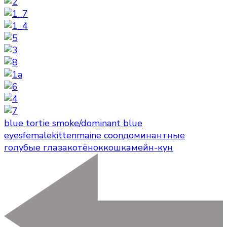
blue tortie smoke/dominant blue
eyes
female
kitten
maine coon
доминантные
голубые глаза
котёнок
кошка
мейн-кун