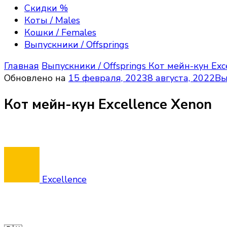
Скидки %
Коты / Males
Кошки / Females
Выпускники / Offsprings
Главная
Выпускники / Offsprings
Кот мейн-кун Exc
Обновлено на
15 февраля, 2023
8 августа, 2022
Вы
Кот мейн-кун Excellence Xenon
Excellence