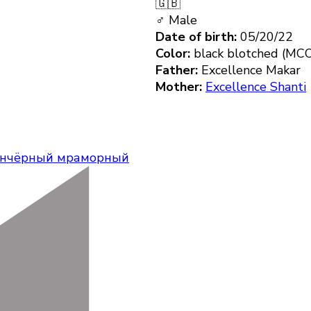
🇬🇧
♂ Male
Date of birth:
05/20/22
Color:
black blotched (MC
Father:
Excellence Makar
Mother:
Excellence Shanti
н
чёрный мраморный