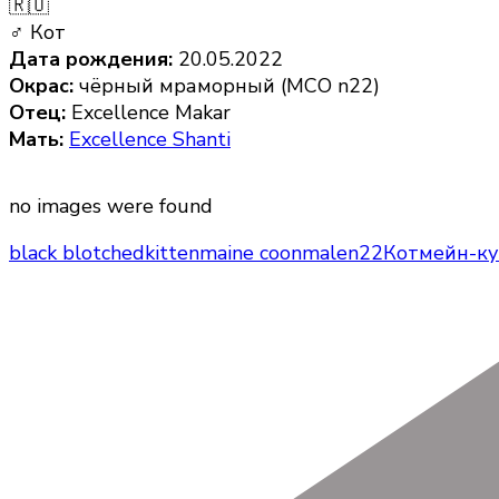
🇷🇺
♂ Кот
Дата рождения:
20.05.2022
Окрас:
чёрный мраморный (MCO n22)
Отец:
Excellence Makar
Мать:
Excellence Shanti
no images were found
black blotched
kitten
maine coon
male
n22
Кот
мейн-ку