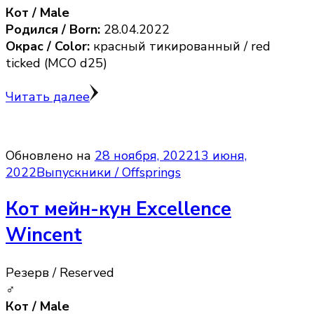
Кот / Male
Родился / Born:
28.04.2022
Окрас / Color:
красный тикированный / red
ticked (MCO d25)
Читать далее
Обновлено на
28 ноября, 2022
13 июня,
2022
Выпускники / Offsprings
Кот мейн-кун Excellence
Wincent
Резерв / Reserved
♂
Кот / Male