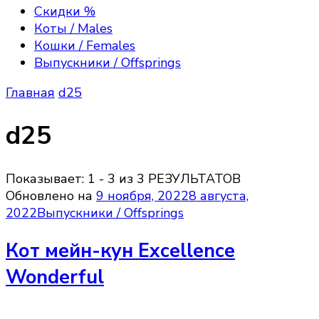
Excellence, Maine Coon kittens
породы мейн—кун, полюбоваться их красотой,
Скидки %
получить полезную информацию об их
Коты / Males
содержании, зарезервировать или приобрести
Кошки / Females
котёнка породы мейн кун, на условиях Договора
Выпускники / Offsprings
передачи прав владения.
Главная
d25
d25
Показывает: 1 - 3 из 3 РЕЗУЛЬТАТОВ
Обновлено на
9 ноября, 2022
8 августа,
2022
Выпускники / Offsprings
Кот мейн-кун Excellence
Wonderful