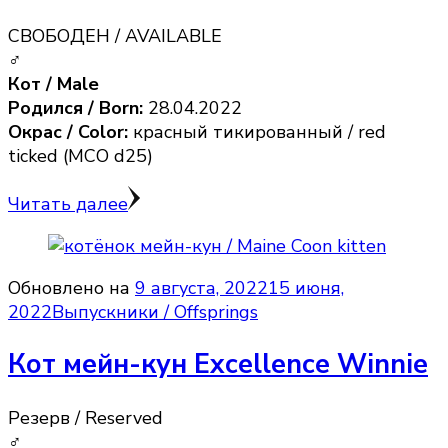
СВОБОДЕН / AVAILABLE
♂
Кот / Male
Родился / Born:
28.04.2022
Окрас / Color:
красный тикированный / red
ticked (MCO d25)
Читать далее
Обновлено на
9 августа, 2022
15 июня,
2022
Выпускники / Offsprings
Кот мейн-кун Excellence Winnie
Резерв / Reserved
♂