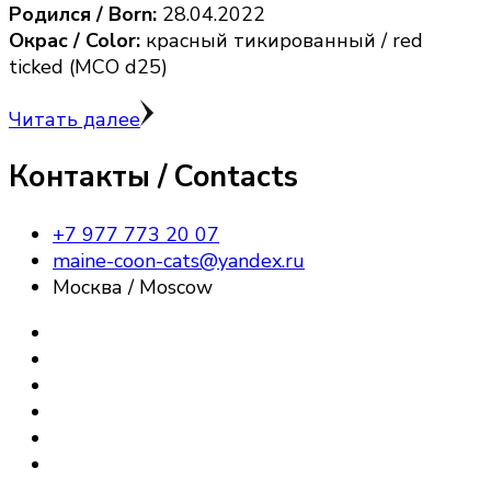
Родился / Born:
28.04.2022
Окрас / Color:
красный тикированный / red
ticked (MCO d25)
Читать далее
Контакты / Contacts
+7 977 773 20 07
maine-coon-cats@yandex.ru
Москва / Moscow