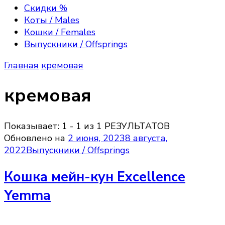
Excellence, Maine Coon kittens
породы мейн—кун, полюбоваться их красотой,
Скидки %
получить полезную информацию об их
Коты / Males
содержании, зарезервировать или приобрести
Кошки / Females
котёнка породы мейн кун, на условиях Договора
Выпускники / Offsprings
передачи прав владения.
Главная
кремовая
кремовая
Показывает: 1 - 1 из 1 РЕЗУЛЬТАТОВ
Обновлено на
2 июня, 2023
8 августа,
2022
Выпускники / Offsprings
Кошка мейн-кун Excellence
Yemma