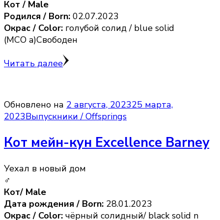
Кот / Male
Родился / Born:
02.07.2023
Окрас / Color:
голубой солид / blue solid
(MCO a)Свободен
Читать далее
Обновлено на
2 августа, 2023
25 марта,
2023
Выпускники / Offsprings
Кот мейн-кун Excellence Barney
Уехал в новый дом
♂
Кот/ Male
Дата рождения / Born:
28.01.2023
Окрас / Color:
чёрный солидный/ black solid n