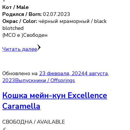
♂
Кот / Male
Родился / Born:
02.07.2023
Окрас / Color:
чёрный мраморный / black
blotched
(MCO e )Свободен
Читать далее
Обновлено на
23 февраля, 2024
4 августа,
2023
Выпускники / Offsprings
Кошка мейн-кун Excellence
Caramella
СВОБОДНА / AVAILABLE
♂