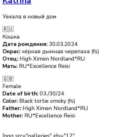
Katrina
Уехала в новый дом
🇷🇺
Кошка
Дата рождения:
30.03.2024
Окрас:
чёрная дымная черепаха (fs)
Отец:
High Ximen Nordland*RU
Мать:
RU*Excellence Reisi
🇬🇧
Female
Date of birth:
03./30/24
Color:
Black tortie smoky (fs)
Father:
High Ximen Nordland*RU
Mother:
RU*Excellence Reisi
[ngg src="galleries" ids="12"