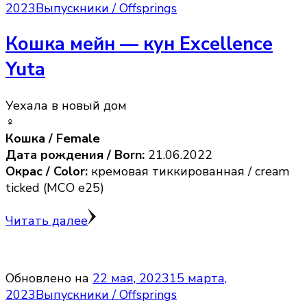
2023
Выпускники / Offsprings
Кошка мейн — кун Excellence
Yuta
Уехала в новый дом
♀️
Кошка / Female
Дата рождения / Born:
21.06.2022
Окрас / Color:
кремовая тиккированная / cream
ticked (MCO e25)
Читать далее
Обновлено на
22 мая, 2023
15 марта,
2023
Выпускники / Offsprings