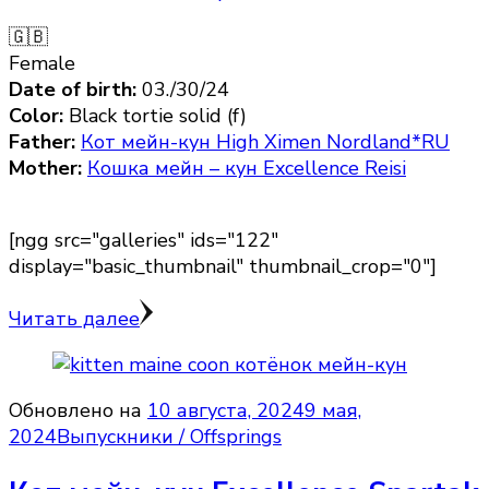
🇬🇧
Female
Date of birth:
03./30/24
Color:
Black tortie solid (f)
Father:
Кот мейн-кун High Ximen Nordland*RU
Mother:
Кошка мейн – кун Excellence Reisi
[ngg src="galleries" ids="122"
display="basic_thumbnail" thumbnail_crop="0"]
Читать далее
Обновлено на
10 августа, 2024
9 мая,
2024
Выпускники / Offsprings