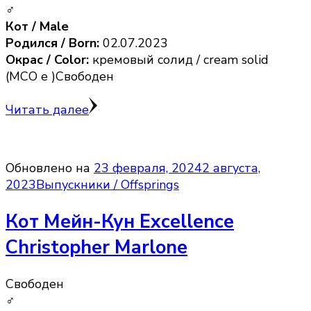
♂
Кот / Male
Родился / Born:
02.07.2023
Окрас / Color:
кремовый солид / cream solid
(MCO e )Свободен
Читать далее
Обновлено на
23 февраля, 2024
2 августа,
2023
Выпускники / Offsprings
Кот Мейн-Кун Excellence
Christopher Marlone
Свободен
♂