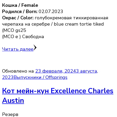
Кошка / Female
Родился / Born:
02.07.2023
Окрас / Color:
голубокремовая тиккированная
черепаха на серебре / blue cream tortie tiked
(MCO gs25
(MCO e ) Свободна
Читать далее
Обновлено на
23 февраля, 2024
3 августа,
2023
Выпускники / Offsprings
Кот мейн-кун Excellence Charles
Austin
Резерв