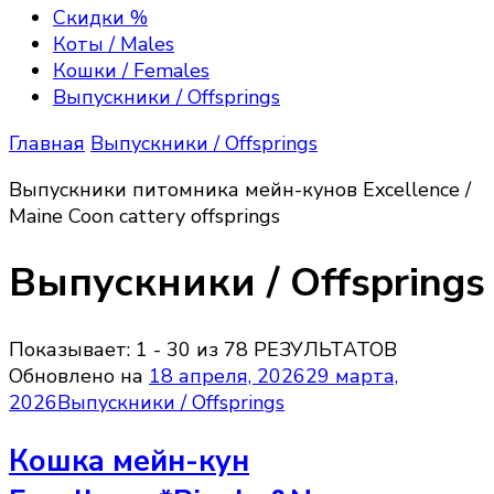
Excellence, Maine Coon kittens
породы мейн—кун, полюбоваться их красотой,
Скидки %
получить полезную информацию об их
Коты / Males
содержании, зарезервировать или приобрести
Кошки / Females
котёнка породы мейн кун, на условиях Договора
Выпускники / Offsprings
передачи прав владения.
Главная
Выпускники / Offsprings
Выпускники питомника мейн-кунов Excellence /
Maine Coon cattery offsprings
Выпускники / Offsprings
Показывает: 1 - 30 из 78 РЕЗУЛЬТАТОВ
Обновлено на
18 апреля, 2026
29 марта,
2026
Выпускники / Offsprings
Кошка мейн-кун