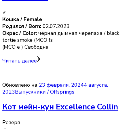
♂
Кошка / Female
Родился / Born:
02.07.2023
Окрас / Color:
чёрная дымная черепаха / black
tortie smoke (MCO fs
(MCO e ) Свободна
Читать далее
Обновлено на
23 февраля, 2024
4 августа,
2023
Выпускники / Offsprings
Кот мейн-кун Excellence Collin
Резерв