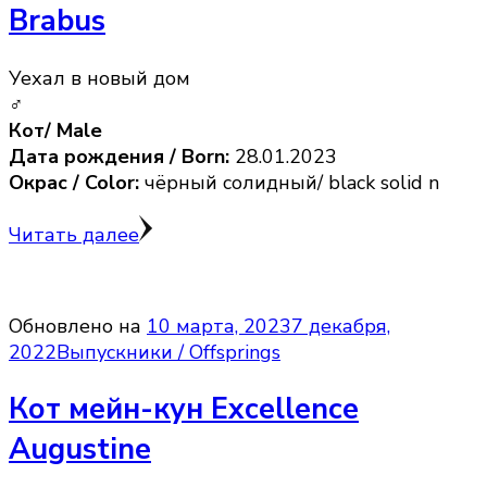
Brabus
Уехал в новый дом
♂
Кот/ Male
Дата рождения / Born:
28.01.2023
Окрас / Color:
чёрный солидный/ black solid n
Читать далее
Обновлено на
10 марта, 2023
7 декабря,
2022
Выпускники / Offsprings
Кот мейн-кун Excellence
Augustine