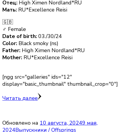
Отец:
High Ximen Nordland*RU
Мать:
RU*Excellence Reisi
🇬🇧
♂ Female
Date of birth:
03./30/24
Color:
Black smoky (ns)
Father:
High Ximen Nordland*RU
Mother:
RU*Excellence Reisi
[ngg src="galleries" ids="12"
display="basic_thumbnail" thumbnail_crop="0"]
Читать далее
Обновлено на
10 августа, 2024
9 мая,
2024
Выпускники / Offsprings