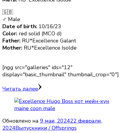
🇬🇧
♂ Male
Date of birth:
10/16/23
Color:
red solid (MCO d)
Father:
RU*Excellence Galant
Mother:
RU*Excellence Isolde
[ngg src="galleries" ids="12"
display="basic_thumbnail" thumbnail_crop="0"]
Читать далее
Обновлено на
9 мая, 2024
22 февраля,
2024
Выпускники / Offsprings