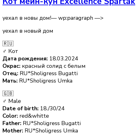
Кот мейн-кун Excellence Spartak
уехал в новы дом!— wp:paragraph —>
уехал в новый дом
🇷🇺
♂ Кот
Дата рождения:
18.03.2024
Окрас:
красный солид с белым
Отец:
RU*Sholigress Bugatti
Мать:
RU*Sholigress Umka
🇬🇧
♂ Male
Date of birth:
18./30/24
Color:
red&whitte
Father:
RU*Sholigress Bugatti
Mother:
RU*Sholigress Umka