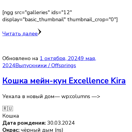
[ngg src="galleries" ids="12"
display="basic_thumbnail" thumbnail_crop="0"]
Читать далее
Обновлено на
1 октября, 2024
9 мая,
2024
Выпускники / Offsprings
Кошка мейн-кун Excellence Kira
Уехала в новый дом— wp:columns —>
🇷🇺
Кошка
Дата рождения:
30.03.2024
Окрас:
чёрный дым (ns)