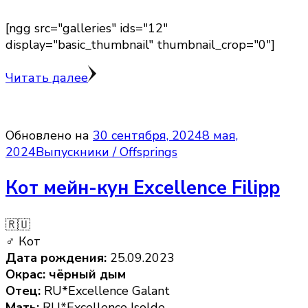
[ngg src="galleries" ids="12"
display="basic_thumbnail" thumbnail_crop="0"]
Читать далее
Обновлено на
30 сентября, 2024
8 мая,
2024
Выпускники / Offsprings
Кот мейн-кун Excellence Filipp
🇷🇺
♂ Кот
Дата рождения:
25.09.2023
Окрас: чёрный дым
Отец:
RU*Excellence Galant
Мать:
RU*Excellence Isolde