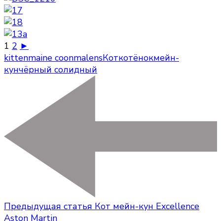
1
2
►
kitten
maine coon
male
ns
Кот
котёнок
мейн-
кун
чёрный солидный
Предыдущая статья
Кот мейн-кун Excellence
Aston Martin