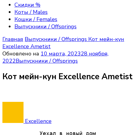
Excellence, Maine Coon kittens
породы мейн—кун, полюбоваться их красотой,
Скидки %
получить полезную информацию об их
Коты / Males
содержании, зарезервировать или приобрести
Кошки / Females
котёнка породы мейн кун, на условиях Договора
Выпускники / Offsprings
передачи прав владения.
Главная
Выпускники / Offsprings
Кот мейн-кун
Excellence Ametist
Обновлено на
10 марта, 2023
28 ноября,
2022
Выпускники / Offsprings
Кот мейн-кун Excellence Ametist
Excellence
Уехал в новый дом